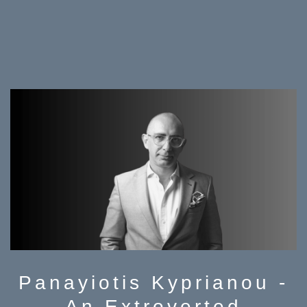
Panayiotis Kyprianou -
An Extroverted