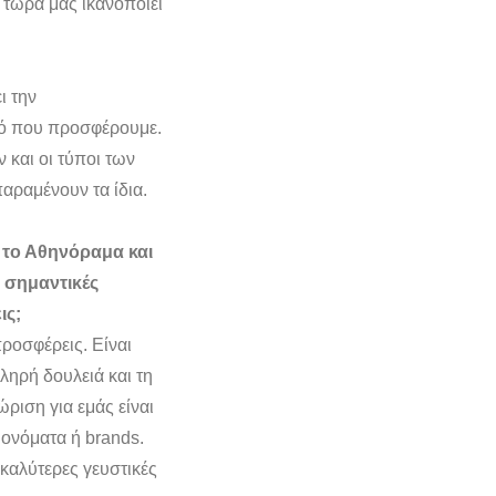
 τώρα μας ικανοποιεί
ι την
τό που προσφέρουμε.
ν και οι τύποι των
αραμένουν τα ίδια.
 το Αθηνόραμα και
 σημαντικές
ις;
ροσφέρεις. Είναι
ληρή δουλειά και τη
ριση για εμάς είναι
 ονόματα ή brands.
 καλύτερες γευστικές