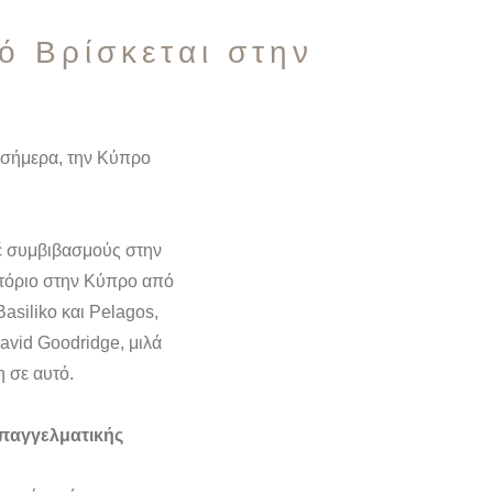
ό Βρίσκεται στην
υ σήμερα, την Κύπρο
οτέ συμβιβασμούς στην
ατόριο στην Κύπρο από
asiliko και Pelagos,
avid Goodridge, μιλά
η σε αυτό.
επαγγελματικής