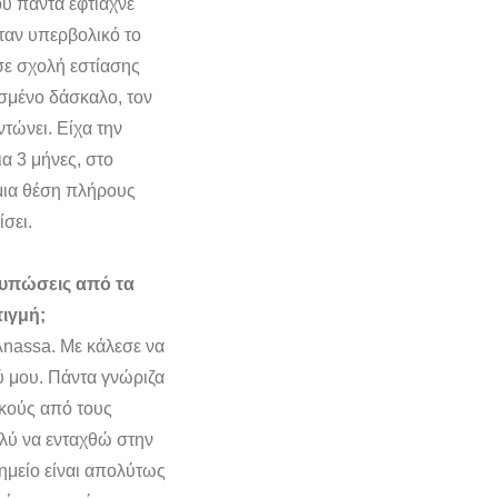
ου πάντα έφτιαχνε
ήταν υπερβολικό το
σε σχολή εστίασης
υσμένο δάσκαλο, τον
τώνει. Είχα την
α 3 μήνες, στο
 μια θέση πλήρους
σει.
τυπώσεις από τα
τιγμή;
 Anassa. Με κάλεσε να
ύ μου. Πάντα γνώριζα
ικούς από τους
ολύ να ενταχθώ στην
σημείο είναι απολύτως