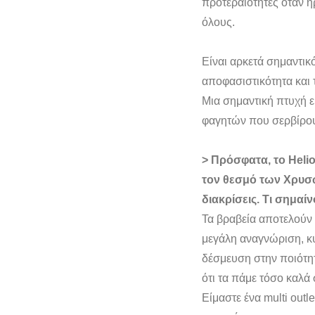
προτεραιότητες όταν ή
όλους.
Είναι αρκετά σημαντικό
αποφασιστικότητα και
Μια σημαντική πτυχή εί
φαγητών που σερβίρουμ
> Πρόσφατα, το Heli
τον θεσμό των Χρυσώ
διακρίσεις. Τι σημαίν
Τα βραβεία αποτελούν 
μεγάλη αναγνώριση, κυ
δέσμευση στην ποιότητ
ότι τα πάμε τόσο καλά
Είμαστε ένα multi outl