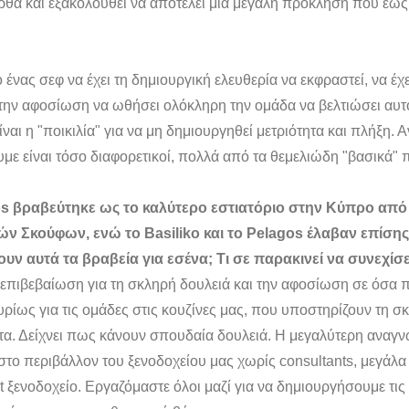
ρθα και εξακολουθεί να αποτελεί μια μεγάλη πρόκληση που έως
 ένας σεφ να έχει τη δημιουργική ελευθερία να εκφραστεί, να έχε
 την αφοσίωση να ωθήσει ολόκληρη την ομάδα να βελτιώσει αυ
ναι η "ποικιλία" για να μη δημιουργηθεί μετριότητα και πλήξη. Α
ε είναι τόσο διαφορετικοί, πολλά από τα θεμελιώδη "βασικά" π
os βραβεύτηκε ως το καλύτερο εστιατόριο στην Κύπρο από
ν Σκούφων, ενώ το Basiliko και το Pelagos έλαβαν επίσης
ουν αυτά τα βραβεία για εσένα; Τι σε παρακινεί να συνεχίσε
επιβεβαίωση για τη σκληρή δουλειά και την αφοσίωση σε όσα π
ρίως για τις ομάδες στις κουζίνες μας, που υποστηρίζουν τη σκ
α. Δείχνει πως κάνουν σπουδαία δουλειά. Η μεγαλύτερη αναγνώ
 στο περιβάλλον του ξενοδοχείου μας χωρίς consultants, μεγάλα
et ξενοδοχείο. Εργαζόμαστε όλοι μαζί για να δημιουργήσουμε τις