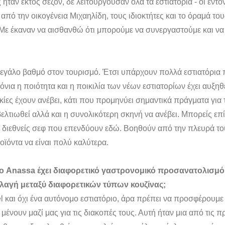
ήταν εκτός σεζόν, δε λειτουργούσαν όλα τα εστιατόρια - οι εντ
ό την οικογένεια Μιχαηλίδη, τους ιδιοκτήτες και το όραμά τους
Με έκαναν να αισθανθώ ότι μπορούμε να συνεργαστούμε και ν
 μεγάλο βαθμό στον τουρισμό. Έτσι υπάρχουν πολλά εστιατόρια 
ρόνια η ποιότητα και η ποικιλία των νέων εστιατορίων έχει αυξηθ
κίες έχουν ανέβει, κάτι που προμηνύει σημαντικά πράγματα για 
ελτιωθεί αλλά και η συνολικότερη σκηνή να ανέβει. Μπορείς επίσ
διεθνείς σεφ που επενδύουν εδώ. Βοηθούν από την πλευρά του
οϊόντα να είναι πολύ καλύτερα.
το Anassa έχει διαφορετικό γαστρονομικό προσανατολισμό
λλαγή μεταξύ διαφορετικών τύπων κουζίνας;
el και όχι ένα αυτόνομο εστιατόριο, άρα πρέπει να προσφέρουμε
μένουν μαζί μας για τις διακοπές τους. Αυτή ήταν μια από τις 