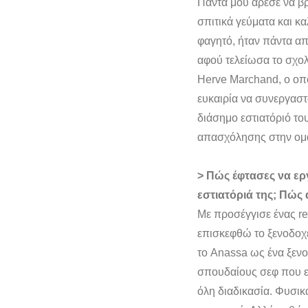
Πάντα μου άρεσε να βρ
σπιτικά γεύματα και κ
φαγητό, ήταν πάντα απ
αφού τελείωσα το σχολ
Herve Marchand, ο οπο
ευκαιρία να συνεργαστ
διάσημο εστιατόριό το
απασχόλησης στην ομάδ
> Πώς έφτασες να ερ
εστιατόριά της; Πώς 
Με προσέγγισε ένας re
επισκεφθώ το ξενοδοχε
το Anassa ως ένα ξενο
σπουδαίους σεφ που εί
όλη διαδικασία. Φυσικ