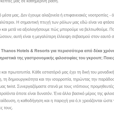
ισκέπτες μας σε καθημερινή βάση.
ό μέσα μας. Δεν έχουμε αλαζονεία ή επιφανειακές νοοτροπίες - 
αλύτεροι. Η σημαντική πτυχή των ρόλων μας εδώ είναι να φτάσο
 και μετά να αξιολογήσουμε πώς μπορούμε να βελτιωθούμε. Πο
σουν, αυτή είναι η μεγαλύτερη έλλειψη σεβασμού στον εαυτό 
 Thanos Hotels & Resorts για περισσότερα από δέκα χρόνια
τηριστικά της γαστρονομικής φιλοσοφίας του γκρουπ; Ποιες 
 και πρωτοτυπία. Κάθε εστιατόριό μας έχει τη δική του μοναδική
η, τη δημιουργικότητα και την ισορροπία, τηρώντας την παράδοσ
μας twist. Συνεργαζόμαστε στενά με τους ντόπιους προμηθευτέ
προϊόντα όποτε είναι δυνατόν. Ένα άλλο βασικό μέρος της φιλοσ
ίδευση, η καθοδήγηση και η παροχή για ό,τι χρειάζονται ώστε
ες τους.