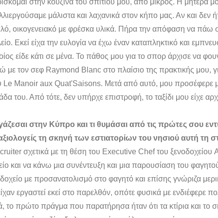
ίσκομαι στην κουζίνα του σπιτιού μου, από μικρός. Η μητέρα μ
αλλιεργούσαμε μάλιστα και λαχανικά στον κήπο μας. Αν και δεν 
λό, οικογενειακό με φρέσκα υλικά. Πήρα την απόφαση να πάω 
είο. Εκεί είχα την ευλογία να έχω έναν καταπληκτικό και εμπνε
ίος είδε κάτι σε μένα. Το πάθος μου για το σπορ άρχισε να φουν
ώ με τον σεφ Raymond Blanc στο πλαίσιο της πρακτικής μου, γι
υ Le Manoir aux Quat'Saisons. Μετά από αυτό, μου προσέφερε
α του. Από τότε, δεν υπήρχε επιστροφή, το ταξίδι μου είχε αρχί
γάζεσαι στην Κύπρο και τι θυμάσαι από τις πρώτες σου εν
αξιολογείς τη σκηνή των εστιατορίων του νησιού αυτή τη σ
cruiter σχετικά με τη θέση του Executive Chef του ξενοδοχείου
ίο και να κάνω μια συνέντευξη και μια παρουσίαση του φαγητο
δοχείο με προσανατολισμό στο φαγητό και επίσης γνώριζα μερ
χαν εργαστεί εκεί στο παρελθόν, οπότε φυσικά με ενδιέφερε π
ά, το πρώτο πράγμα που παρατήρησα ήταν ότι τα κτίρια και το 