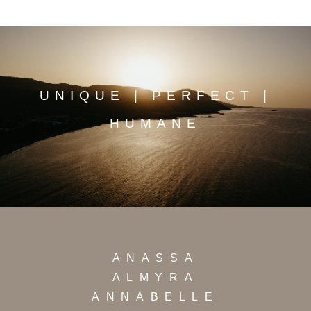
UNIQUE | PERFECT |
HUMANE
ANASSA
ALMYRA
ANNABELLE