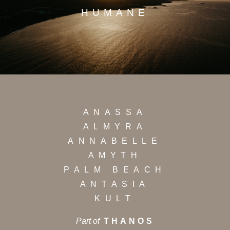
HUMANE
ANASSA
ALMYRA
ANNABELLE
AMYTH
PALM BEACH
ANTASIA
KULT
Part of
THANOS