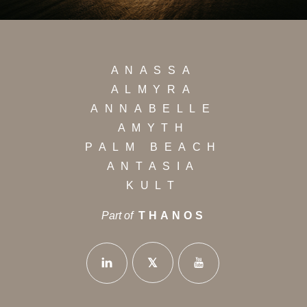
ANASSA
ALMYRA
ANNABELLE
AMYTH
PALM BEACH
ANTASIA
KULT
Part of
THANOS