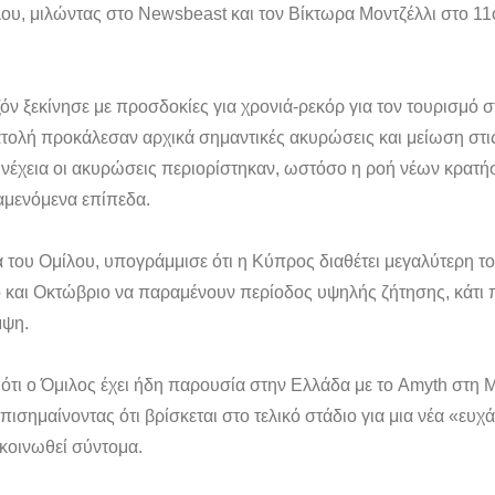
λου, μιλώντας στο Newsbeast και τον Βίκτωρα Μοντζέλλι στο 1
ν ξεκίνησε με προσδοκίες για χρονιά-ρεκόρ για τον τουρισμό 
ατολή προκάλεσαν αρχικά σημαντικές ακυρώσεις και μείωση στι
συνέχεια οι ακυρώσεις περιορίστηκαν, ωστόσο η ροή νέων κρατ
αμενόμενα επίπεδα.
α του Ομίλου, υπογράμμισε ότι η Κύπρος διαθέτει μεγαλύτερη το
ο και Οκτώβριο να παραμένουν περίοδος υψηλής ζήτησης, κάτι 
μψη.
τι ο Όμιλος έχει ήδη παρουσία στην Ελλάδα με το Amyth στη Μ
πισημαίνοντας ότι βρίσκεται στο τελικό στάδιο για μια νέα «ευ
κοινωθεί σύντομα.