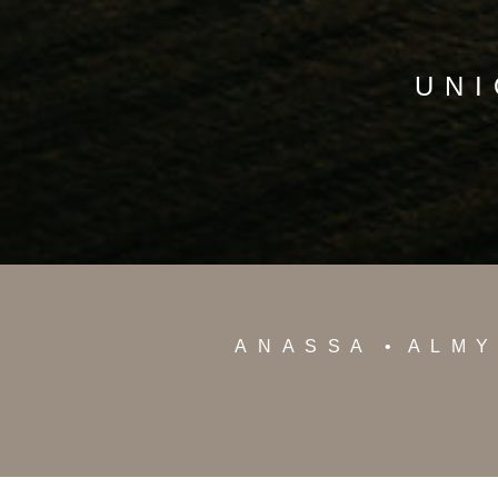
UNI
ANASSA
ALM