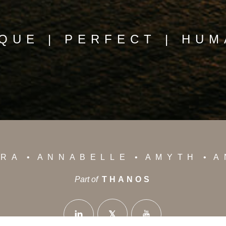
QUE | PERFECT | HU
YRA
ANNABELLE
AMYTH
A
Part of
THANOS