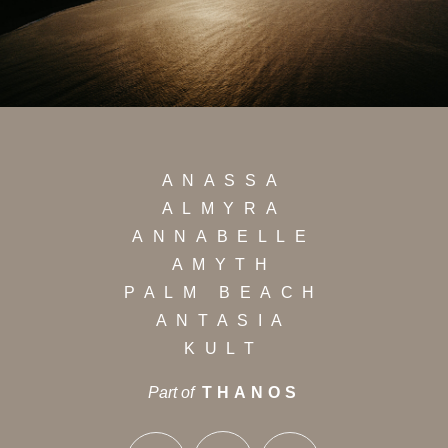
ANASSA
ALMYRA
ANNABELLE
AMYTH
PALM BEACH
ANTASIA
KULT
Part of
THANOS